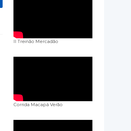
II Treinão Mercadão
Corrida Macapá Verão