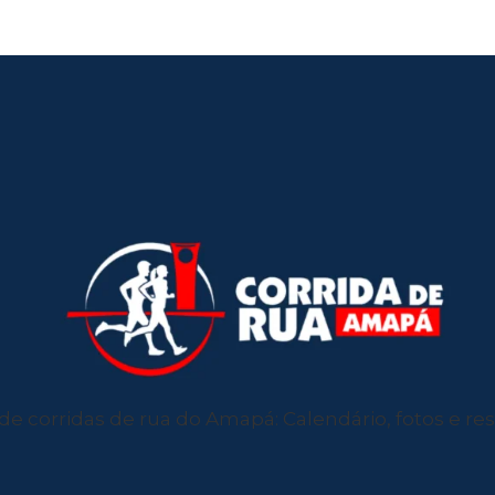
de corridas de rua do Amapá: Calendário, fotos e resu