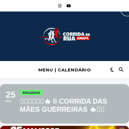
MENU | CALENDÁRIO
25
REALIZADO
🏃🏼‍♀️🏃🏽‍♀️🔥 II CORRIDA DAS
MAI
MÃES GUERREIRAS 🔥🏃‍♀️