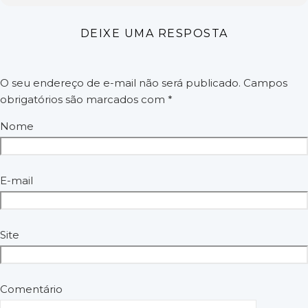
✅ Garanta já sua vaga:
👉 96 991282692
DEIXE UMA RESPOSTA
Organização: Equipe Guerreiros das nações
O seu endereço de e-mail não será publicado.
Campos
obrigatórios são marcados com
*
Nome
E-mail
Site
Comentário