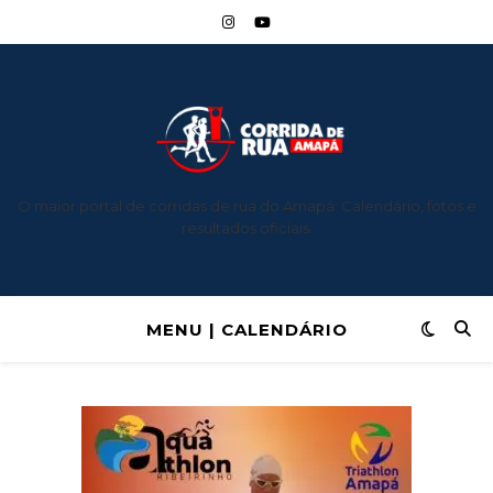
O maior portal de corridas de rua do Amapá: Calendário, fotos e
resultados oficiais.
MENU | CALENDÁRIO