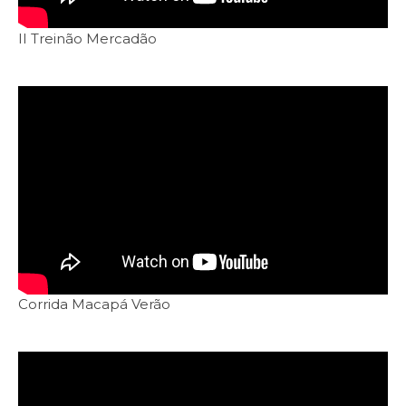
II Treinão Mercadão
Corrida Macapá Verão