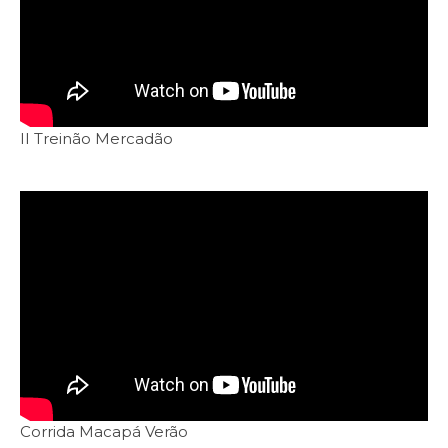
II Treinão Mercadão
Corrida Macapá Verão