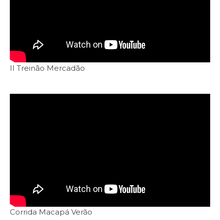
II Treinão Mercadão
Corrida Macapá Verão