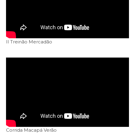
II Treinão Mercadão
Corrida Macapá Verão