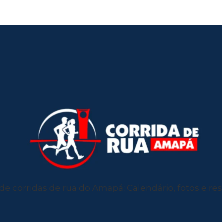
de corridas de rua do Amapá: Calendário, fotos e resu