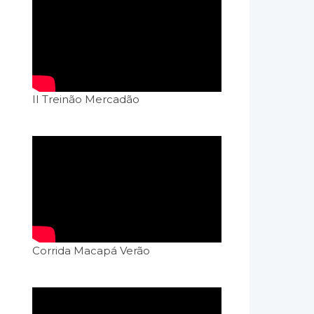
II Treinão Mercadão
Corrida Macapá Verão