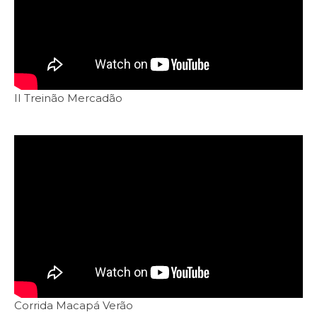
II Treinão Mercadão
Corrida Macapá Verão