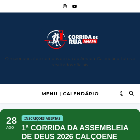
O maior portal de corridas de rua do Amapá: Calendário, fotos e
resultados oficiais.
MENU | CALENDÁRIO
28
INSCRIÇOES ABERTAS
1ª CORRIDA DA ASSEMBLEIA
AGO
DE DEUS 2026 CALÇOENE