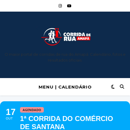
O maior portal de corridas de rua do Amapá: Calendário, fotos e
resultados oficiais.
MENU | CALENDÁRIO
17
AGENDADO
1ª CORRIDA DO COMÉRCIO
OUT
DE SANTANA