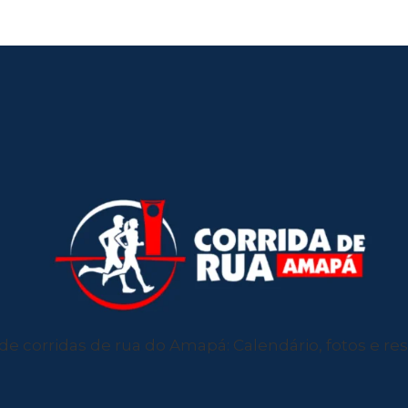
de corridas de rua do Amapá: Calendário, fotos e resu