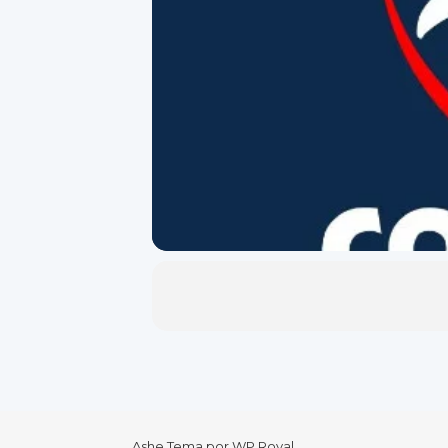
Ashe Tema por
WP Royal
.