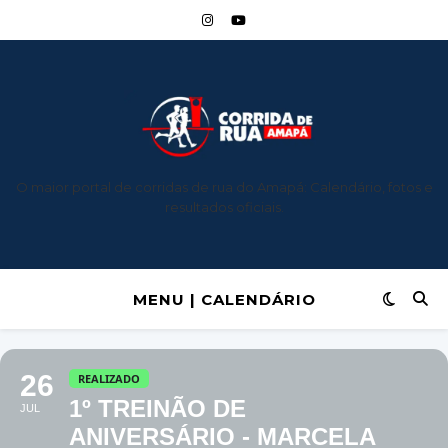
O maior portal de corridas de rua do Amapá: Calendário, fotos e
resultados oficiais.
MENU | CALENDÁRIO
26
REALIZADO
1º TREINÃO DE
JUL
ANIVERSÁRIO - MARCELA