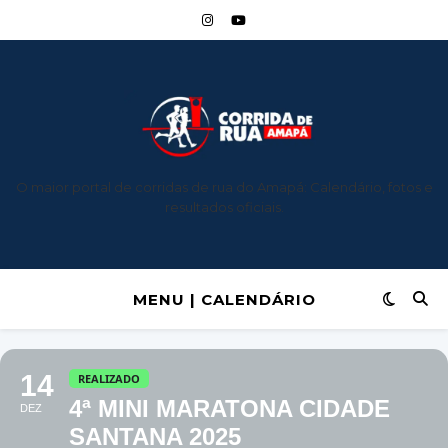
O maior portal de corridas de rua do Amapá: Calendário, fotos e
resultados oficiais.
MENU | CALENDÁRIO
14
REALIZADO
4ª MINI MARATONA CIDADE
DEZ
SANTANA 2025