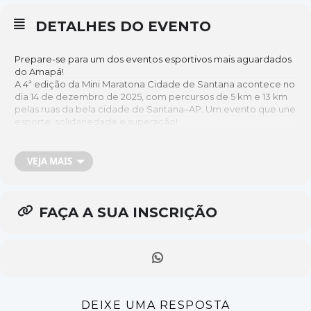
DETALHES DO EVENTO
Prepare-se para um dos eventos esportivos mais aguardados
do Amapá!
A 4ª edição da Mini Maratona Cidade de Santana acontece no
dia 14 de dezembro de 2025, com percursos de 5 km e 13 km
pelas ruas da bela cidade de Santana–AP. Um evento que une
esporte, solidariedade e superação!
VEJA MAIS
📍 Largada: Em frente à Praça do Fórum
Aquecimento: 5h30
Largada: 6h15
⏱️ Tempo limite: 2h para conclusão.
FAÇA A SUA INSCRIÇÃO
PERCURSO
👟 CATEGORIAS:
▪️ Corrida 5 km – Masculino e Feminino
▪️ Corrida 13 km – Masculino e Feminino
DEIXE UMA RESPOSTA