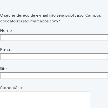
▪️ Categorias Especiais: Cadeirantes e Deficientes Visuais (5 km)
▪️ Faixas Etárias: 18 a 29, 30 a 39, 40 a 49, 50 a 59, 60+
(Masculino/Feminino)
O seu endereço de e-mail não será publicado.
Campos
obrigatórios são marcados com
*
INSCRIÇÕES
Nome
🎁 INSCRIÇÕES GRATUITAS!
E-mail
ENTREGA DE KITS
👕 KIT DO ATLETA:
Site
✔️ Camisa personalizada
✔️ Número de peito
✔️ Chip de cronometragem
Comentário
📦 Retirada: Datas e local serão divulgados nas redes sociais
oficiais.