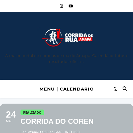
O maior portal de corridas de rua do Amapá: Calendário, fotos e
resultados oficiais.
MENU | CALENDÁRIO
24
REALIZADO
CORRIDA DO COREN
MAI
CALENDÁRIO OFICAL FAAP:
INCLUSO