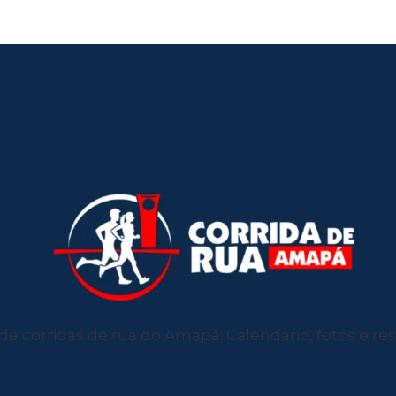
de corridas de rua do Amapá: Calendário, fotos e resu