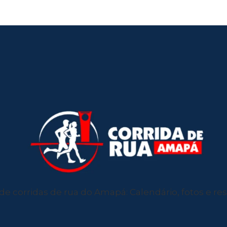
de corridas de rua do Amapá: Calendário, fotos e resu