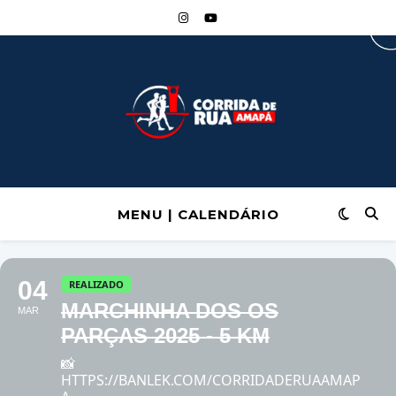
MENU | CALENDÁRIO
04
REALIZADO
MARCHINHA DOS OS
MAR
PARÇAS 2025 - 5 KM
📸
HTTPS://BANLEK.COM/CORRIDADERUAAMAP