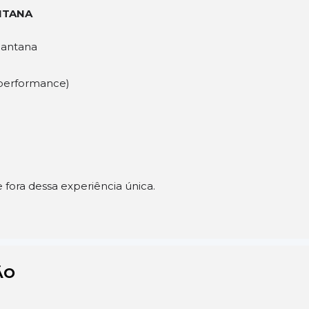
ITANA
antana
 performance)
e fora dessa experiência única.
ÃO