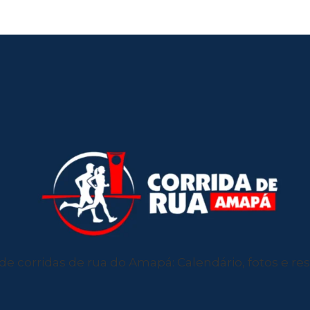
de corridas de rua do Amapá: Calendário, fotos e resu