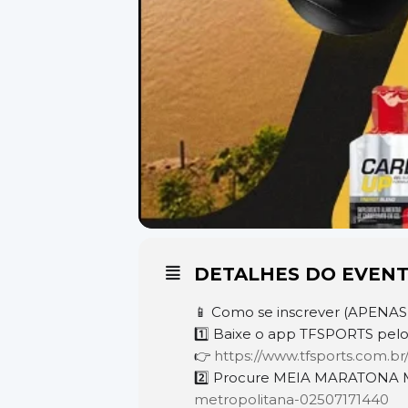
DETALHES DO EVEN
📱 Como se inscrever (APENAS
1️⃣ Baixe o app TFSPORTS pelo 
👉
https://www.tfsports.com.br
2️⃣ Procure MEIA MARATONA 
metropolitana-02507171440