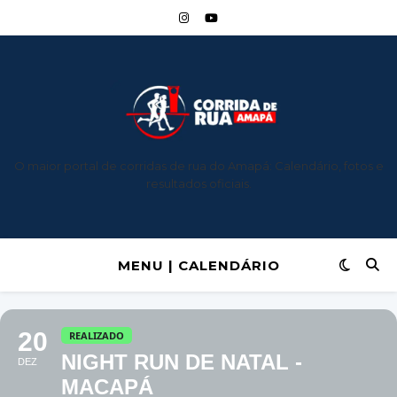
O maior portal de corridas de rua do Amapá: Calendário, fotos e
resultados oficiais.
MENU | CALENDÁRIO
20
REALIZADO
NIGHT RUN DE NATAL -
DEZ
MACAPÁ