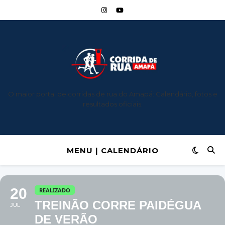
O maior portal de corridas de rua do Amapá: Calendário, fotos e
resultados oficiais.
MENU | CALENDÁRIO
20
REALIZADO
TREINÃO CORRE PAIDÉGUA
JUL
DE VERÃO