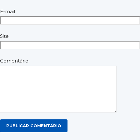
Além disso, haverá
hidratação
ao longo do percurso para
garantir sua performance e bem-estar.
E-mail
🎁 SORTEIOS IMPERDÍVEIS!
Site
PIX premiado
Comentário
Outros brindes incríveis!
Participe e tenha a chance de sair não apenas com uma
medalha, mas também com prêmios extras!
💸 INSCRIÇÃO NO TREINÃO CORRE
PAIDÉGUA DE VERÃO