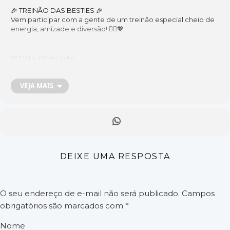
🎉 TREINÃO DAS BESTIES 🎉
Vem participar com a gente de um treinão especial cheio de
energia, amizade e diversão! 🏃‍♀️💖
📅 Data: 06 de julho
🕕Horário: 5:30 Concentração | 6:00 Largada
📍Local: Tenda principal – Acquaville Tucunaré
VEJA MAIS
🏃‍♀️ Distância: 5km
💰 Inscrição: R$15 (Valor para medalha + hidratação + fruta🍌)
🎁 Sorteio de brindes + muita vibe boa
DEIXE UMA RESPOSTA
⚠️ Vagas limitadas! Corre que vai ser inesquecível!
O seu endereço de e-mail não será publicado.
Campos
📲 Informações e inscrições:(96) 99130-9946 Geise Gabrielle
obrigatórios são marcados com
*
Nome