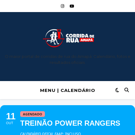
O maior portal de corridas de rua do Amapá: Calendário, fotos e
resultados oficiais.
MENU | CALENDÁRIO
11
AGENDADO
TREINÃO POWER RANGERS
OUT
CALENDÁRIO OFICAL FAAP:
INCLUSO