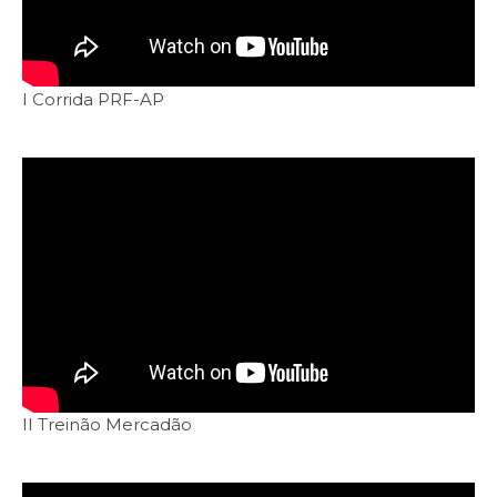
I Corrida PRF-AP
II Treinão Mercadão