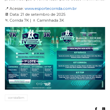
📍 Acesse:
www.esportecorrida.com.br
📆 Data: 21 de setembro de 2025
🏃 Corrida 7K | 🚶 Caminhada 3K
corrida5km