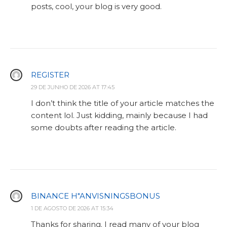
posts, cool, your blog is very good.
REGISTER
29 DE JUNHO DE 2026 AT 17:45
I don’t think the title of your article matches the
content lol. Just kidding, mainly because I had
some doubts after reading the article.
BINANCE H"ANVISNINGSBONUS
1 DE AGOSTO DE 2026 AT 15:34
Thanks for sharing. I read many of your blog