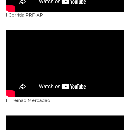
I Corrida PRF-AP
II Treinão Mercadão