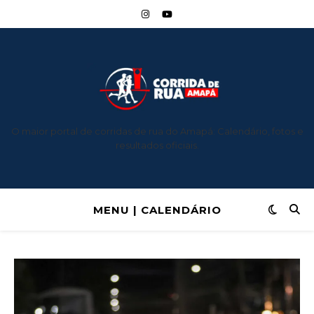
O maior portal de corridas de rua do Amapá: Calendário, fotos e
resultados oficiais.
MENU | CALENDÁRIO