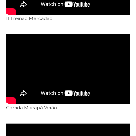
II Treinão Mercadão
Corrida Macapá Verão