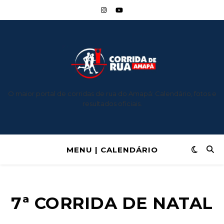
O maior portal de corridas de rua do Amapá: Calendário, fotos e
resultados oficiais.
MENU | CALENDÁRIO
7ª CORRIDA DE NATAL