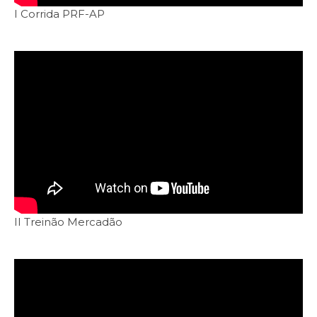
I Corrida PRF-AP
II Treinão Mercadão