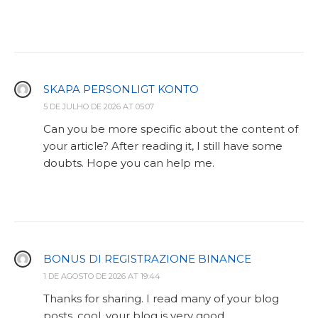
SKAPA PERSONLIGT KONTO
5 DE JULHO DE 2026 AT 05:07
Can you be more specific about the content of
your article? After reading it, I still have some
doubts. Hope you can help me.
BONUS DI REGISTRAZIONE BINANCE
1 DE AGOSTO DE 2026 AT 19:44
Thanks for sharing. I read many of your blog
posts, cool, your blog is very good.